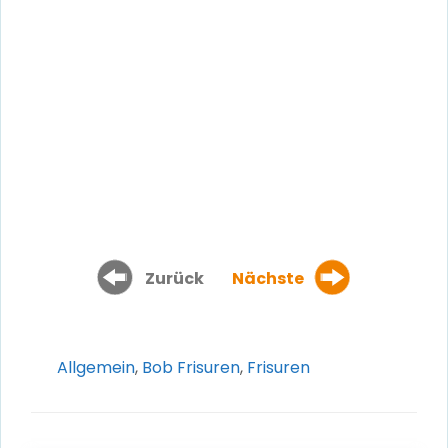
Zurück
Nächste
Kategorien
Allgemein
,
Bob Frisuren
,
Frisuren