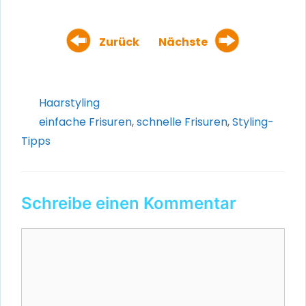
Zurück
Nächste
Kategorien
Haarstyling
Schlagwörter
einfache Frisuren
,
schnelle Frisuren
,
Styling-
Tipps
Schreibe einen Kommentar
Kommentar