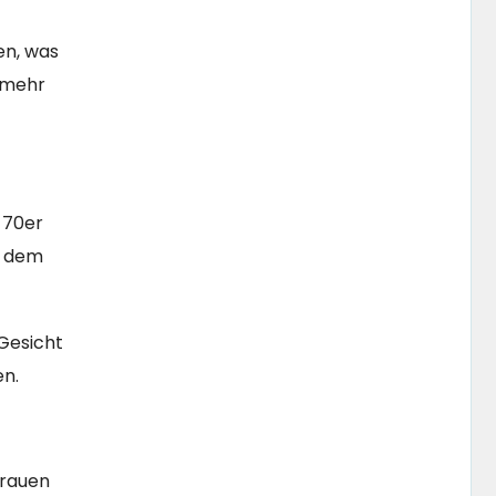
en, was
h mehr
 70er
t dem
Gesicht
en.
Frauen