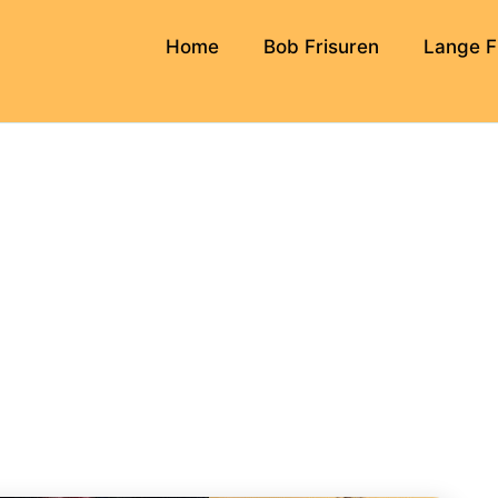
Home
Bob Frisuren
Lange F