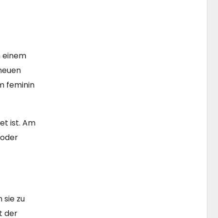
n einem
 neuen
em feminin
et ist. Am
 oder
 sie zu
t der