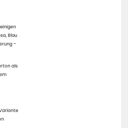
einigen
sa, Blau
derung –
rton als
nem
 Variante
en