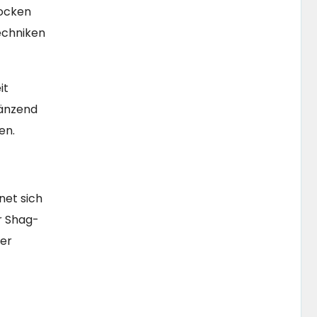
Locken
echniken
it
länzend
en.
net sich
r Shag-
der