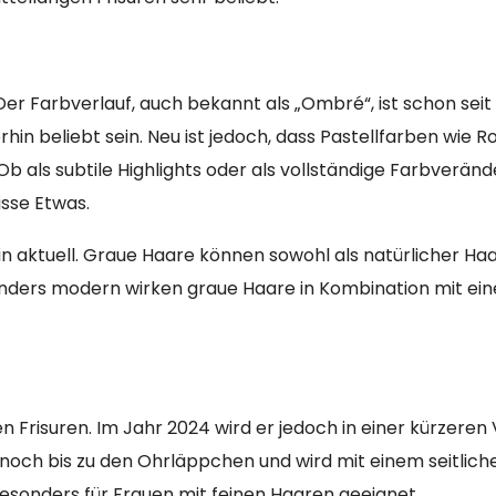
r Farbverlauf, auch bekannt als „Ombré“, ist schon seit 
in beliebt sein. Neu ist jedoch, dass Pastellfarben wie Ro
b als subtile Highlights oder als vollständige Farbverän
isse Etwas.
n aktuell. Graue Haare können sowohl als natürlicher Haa
sonders modern wirken graue Haare in Kombination mit ei
en Frisuren. Im Jahr 2024 wird er jedoch in einer kürzeren
noch bis zu den Ohrläppchen und wird mit einem seitlich
besonders für Frauen mit feinen Haaren geeignet.