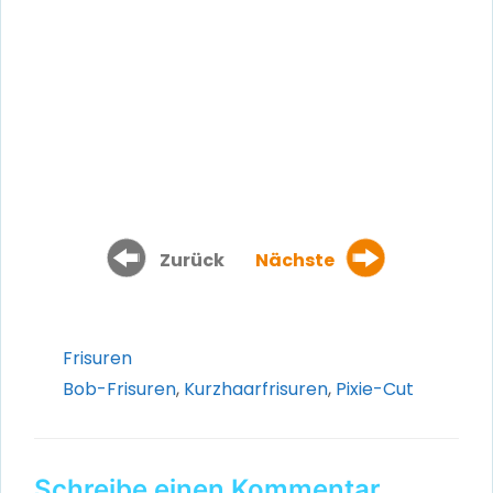
Zurück
Nächste
Kategorien
Frisuren
Schlagwörter
Bob-Frisuren
,
Kurzhaarfrisuren
,
Pixie-Cut
Schreibe einen Kommentar