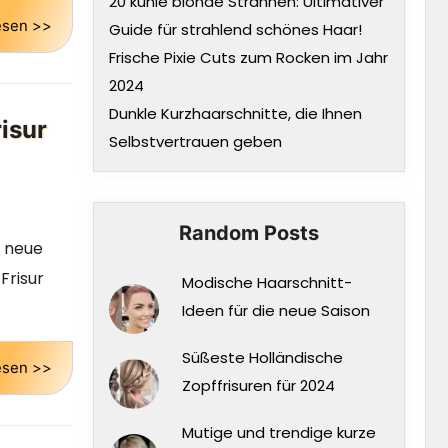
20 kühle blonde Strähnen: Ultimativer
esen >>
Guide für strahlend schönes Haar!
Frische Pixie Cuts zum Rocken im Jahr
2024
Dunkle Kurzhaarschnitte, die Ihnen
risur
Selbstvertrauen geben
Random Posts
e neue
Frisur
Modische Haarschnitt-
Ideen für die neue Saison
Süßeste Holländische
esen >>
Zopffrisuren für 2024
Mutige und trendige kurze