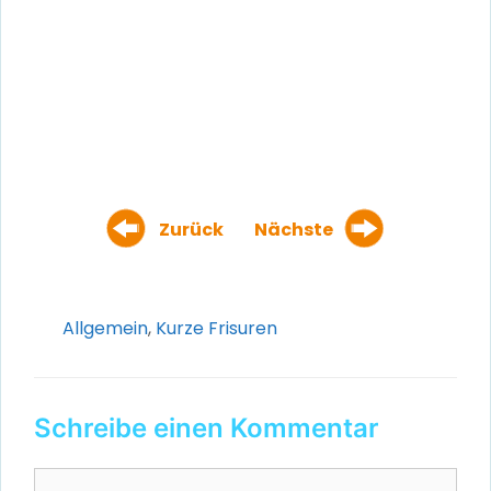
Zurück
Nächste
Kategorien
Allgemein
,
Kurze Frisuren
Schreibe einen Kommentar
Kommentar