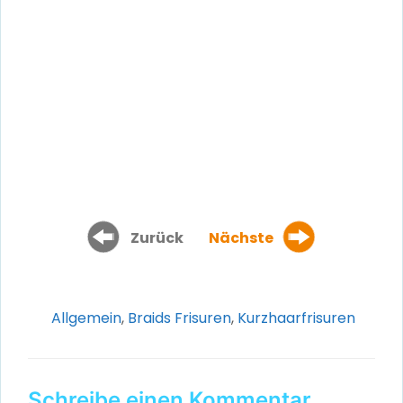
Zurück
Nächste
Kategorien
Allgemein
,
Braids Frisuren
,
Kurzhaarfrisuren
Schreibe einen Kommentar