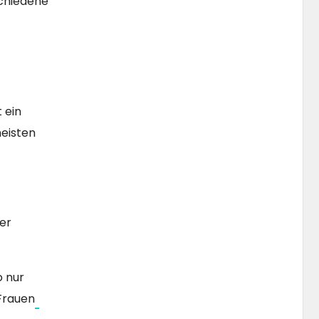
schiedene
t ein
meisten
ser
o nur
 Frauen