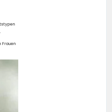
htstypen
.
n Frauen