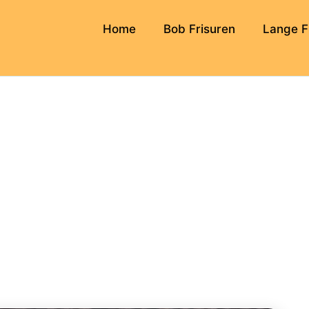
Home
Bob Frisuren
Lange F